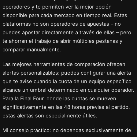
operadores y te permiten ver la mejor opción
disponible para cada mercado en tiempo real. Estas
plataformas no son operadores de apuestas – no
puedes apostar directamente a través de ellas – pero
te ahorran el trabajo de abrir múltiples pestanas y
comparar manualmente.
Las mejores herramientas de comparación ofrecen
alertas personalizables: puedes configurar una alerta
que te avise cuando la cuota de un equipo específico
alcance un umbral determinado en cualquier operador.
Para la Final Four, donde las cuotas se mueven
significativamente en las 48 horas previas al partido,
estas alertas son especialmente útiles.
Mi consejo práctico: no dependas exclusivamente de