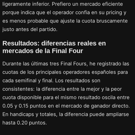
ligeramente inferior. Prefiero un mercado eficiente
porque indica que el operador confia en su pricing y
es menos probable que ajuste la cuota bruscamente
justo antes del partido.
Resultados: diferencias reales en
mercados de la Final Four
Durante las últimas tres Final Fours, he registrado las
cuotas de los principales operadores españoles para
cada semifinal y final. Los resultados son
consistentes: la diferencia entre la mejor y la peor
cuota disponible para el mismo resultado oscila entre
0.05 y 0.15 puntos en el mercado de ganador directo.
En handicaps y totales, la diferencia puede ampliarse
hasta 0.20 puntos.