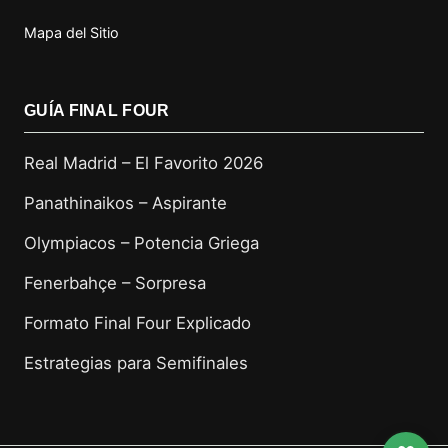
Mapa del Sitio
GUÍA FINAL FOUR
Real Madrid – El Favorito 2026
Panathinaikos – Aspirante
Olympiacos – Potencia Griega
Fenerbahçe – Sorpresa
Formato Final Four Explicado
Estrategias para Semifinales