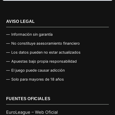
AVISO LEGAL
Información sin garantía
No constituye asesoramiento financiero
Los datos pueden no estar actualizados
Apuestas bajo propia responsabilidad
El juego puede causar adicción
Solo para mayores de 18 años
FUENTES OFICIALES
EuroLeague – Web Oficial