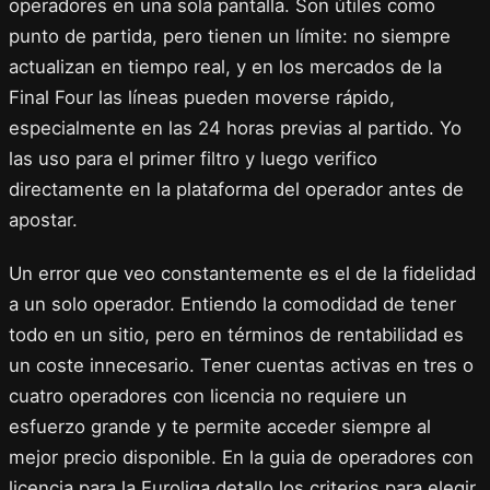
operadores en una sola pantalla. Son útiles como
punto de partida, pero tienen un límite: no siempre
actualizan en tiempo real, y en los mercados de la
Final Four las líneas pueden moverse rápido,
especialmente en las 24 horas previas al partido. Yo
las uso para el primer filtro y luego verifico
directamente en la plataforma del operador antes de
apostar.
Un error que veo constantemente es el de la fidelidad
a un solo operador. Entiendo la comodidad de tener
todo en un sitio, pero en términos de rentabilidad es
un coste innecesario. Tener cuentas activas en tres o
cuatro operadores con licencia no requiere un
esfuerzo grande y te permite acceder siempre al
mejor precio disponible. En la guia de operadores con
licencia para la Euroliga detallo los criterios para elegir