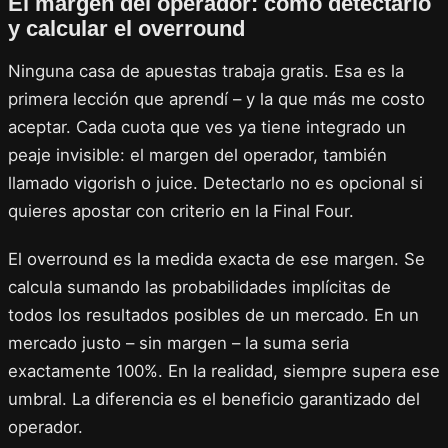
El margen del operador: como detectarlo
y calcular el overround
Ninguna casa de apuestas trabaja gratis. Esa es la
primera lección que aprendí – y la que más me costo
aceptar. Cada cuota que ves ya tiene integrado un
peaje invisible: el margen del operador, también
llamado vigorish o juice. Detectarlo no es opcional si
quieres apostar con criterio en la Final Four.
El overround es la medida exacta de ese margen. Se
calcula sumando las probabilidades implícitas de
todos los resultados posibles de un mercado. En un
mercado justo – sin margen – la suma seria
exactamente 100%. En la realidad, siempre supera ese
umbral. La diferencia es el beneficio garantizado del
operador.