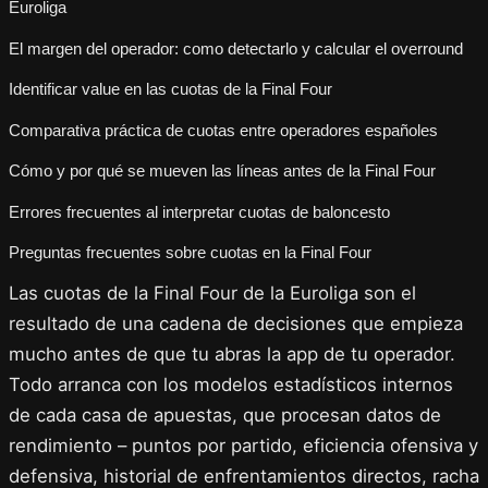
Euroliga
El margen del operador: como detectarlo y calcular el overround
Identificar value en las cuotas de la Final Four
Comparativa práctica de cuotas entre operadores españoles
Cómo y por qué se mueven las líneas antes de la Final Four
Errores frecuentes al interpretar cuotas de baloncesto
Preguntas frecuentes sobre cuotas en la Final Four
Las cuotas de la Final Four de la Euroliga son el
resultado de una cadena de decisiones que empieza
mucho antes de que tu abras la app de tu operador.
Todo arranca con los modelos estadísticos internos
de cada casa de apuestas, que procesan datos de
rendimiento – puntos por partido, eficiencia ofensiva y
defensiva, historial de enfrentamientos directos, racha