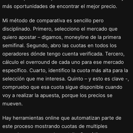
más oportunidades de encontrar el mejor precio.
Mi método de comparativa es sencillo pero
disciplinado. Primero, selecciono el mercado que
quiero apostar – digamos, moneyline de la primera
semifinal. Segundo, abro las cuotas en todos los
operadores dónde tengo cuenta verificada. Tercero,
cálculo el overround de cada uno para ese mercado
específico. Cuarto, identifico la cuota más alta para la
selección que me interesa. Quinto – y esto es clave -,
compruebo que esa cuota sigue disponible cuando
voy a realizar la apuesta, porque los precios se
mueven.
Hay herramientas online que automatizan parte de
este proceso mostrando cuotas de multiples