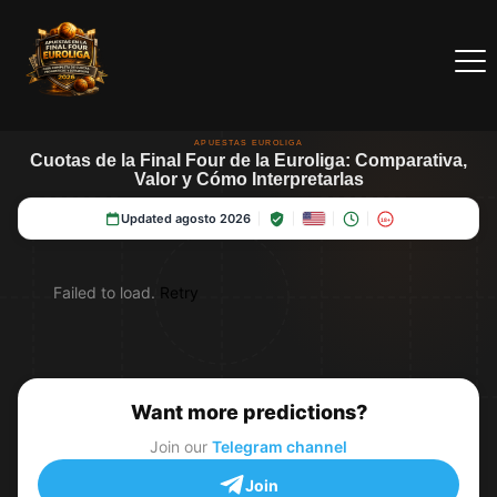
APUESTAS EUROLIGA
Cuotas de la Final Four de la Euroliga: Comparativa,
Valor y Cómo Interpretarlas
Updated agosto 2026
18+
Failed to load.
Retry
Want more predictions?
Join our
Telegram channel
Join