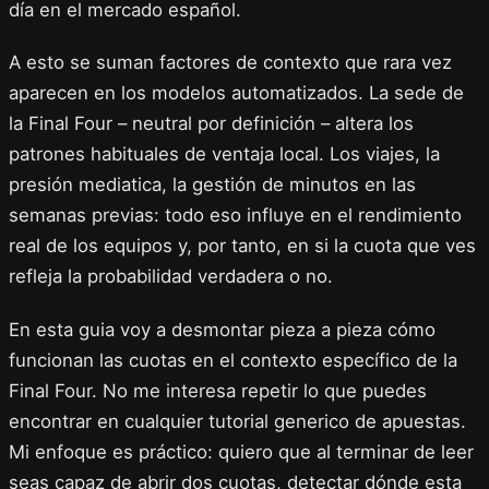
día en el mercado español.
A esto se suman factores de contexto que rara vez
aparecen en los modelos automatizados. La sede de
la Final Four – neutral por definición – altera los
patrones habituales de ventaja local. Los viajes, la
presión mediatica, la gestión de minutos en las
semanas previas: todo eso influye en el rendimiento
real de los equipos y, por tanto, en si la cuota que ves
refleja la probabilidad verdadera o no.
En esta guia voy a desmontar pieza a pieza cómo
funcionan las cuotas en el contexto específico de la
Final Four. No me interesa repetir lo que puedes
encontrar en cualquier tutorial generico de apuestas.
Mi enfoque es práctico: quiero que al terminar de leer
seas capaz de abrir dos cuotas, detectar dónde esta