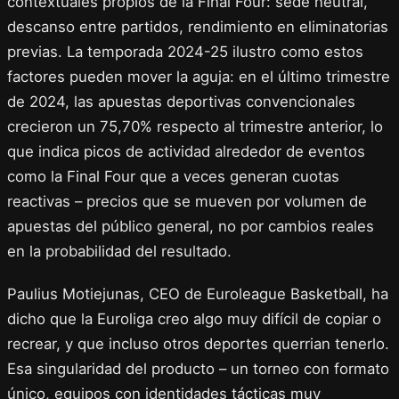
contextuales propios de la Final Four: sede neutral,
descanso entre partidos, rendimiento en eliminatorias
previas. La temporada 2024-25 ilustro como estos
factores pueden mover la aguja: en el último trimestre
de 2024, las apuestas deportivas convencionales
crecieron un 75,70% respecto al trimestre anterior, lo
que indica picos de actividad alrededor de eventos
como la Final Four que a veces generan cuotas
reactivas – precios que se mueven por volumen de
apuestas del público general, no por cambios reales
en la probabilidad del resultado.
Paulius Motiejunas, CEO de Euroleague Basketball, ha
dicho que la Euroliga creo algo muy difícil de copiar o
recrear, y que incluso otros deportes querrian tenerlo.
Esa singularidad del producto – un torneo con formato
único, equipos con identidades tácticas muy