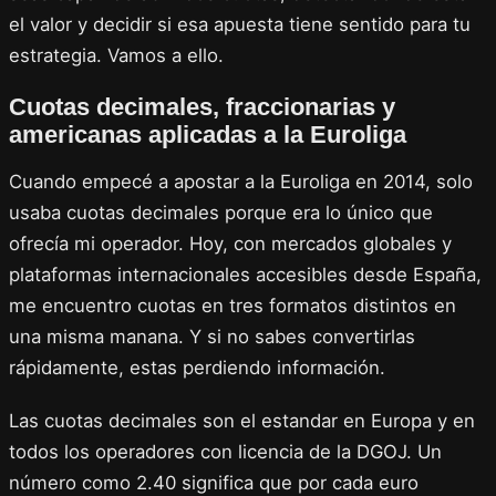
el valor y decidir si esa apuesta tiene sentido para tu
estrategia. Vamos a ello.
Cuotas decimales, fraccionarias y
americanas aplicadas a la Euroliga
Cuando empecé a apostar a la Euroliga en 2014, solo
usaba cuotas decimales porque era lo único que
ofrecía mi operador. Hoy, con mercados globales y
plataformas internacionales accesibles desde España,
me encuentro cuotas en tres formatos distintos en
una misma manana. Y si no sabes convertirlas
rápidamente, estas perdiendo información.
Las cuotas decimales son el estandar en Europa y en
todos los operadores con licencia de la DGOJ. Un
número como 2.40 significa que por cada euro