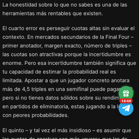
La honestidad sobre lo que no sabes es una de las
herramientas más rentables que existen.
El cuarto error es perseguir cuotas altas sin evaluar el
contexto. En mercados secundarios de la Final Four –
primer anotador, margen exacto, número de triples –
las cuotas son atractivas porque la incertidumbre es
enorme. Pero esa incertidumbre también significa que
tu capacidad de estimar la probabilidad real es
limitada. Apostar a que un jugador concreto anotara
más de 4,5 triples en una semifinal puede pagar 7.00,
pero si no tienes datos sólidos sobre su rendimiento
14:43
en partidos de eliminatoria, estas jugando a la loteria
con peores probabilidades.
El quinto – y tal vez el más insidioso – es asumir que
las cuotas de apertura son más «puras» que las de