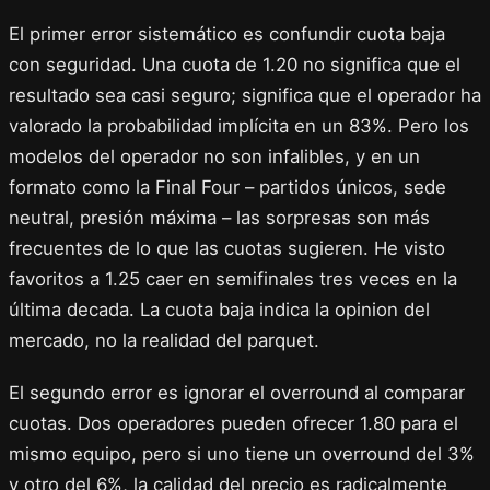
El primer error sistemático es confundir cuota baja
con seguridad. Una cuota de 1.20 no significa que el
resultado sea casi seguro; significa que el operador ha
valorado la probabilidad implícita en un 83%. Pero los
modelos del operador no son infalibles, y en un
formato como la Final Four – partidos únicos, sede
neutral, presión máxima – las sorpresas son más
frecuentes de lo que las cuotas sugieren. He visto
favoritos a 1.25 caer en semifinales tres veces en la
última decada. La cuota baja indica la opinion del
mercado, no la realidad del parquet.
El segundo error es ignorar el overround al comparar
cuotas. Dos operadores pueden ofrecer 1.80 para el
mismo equipo, pero si uno tiene un overround del 3%
y otro del 6%, la calidad del precio es radicalmente