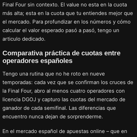
Final Four sin contexto. El value no esta en la cuota
más alta; esta en la cuota que tu entiendes mejor que
el mercado. Para profundizar en los números y cómo
calcular el valor esperado pasó a pasó, tengo un
articulo dedicado.
Comparativa práctica de cuotas entre
operadores españoles
Tengo una rutina que no he roto en nueve
temporadas: cada vez que se confirman los cruces de
la Final Four, abro al menos cuatro operadores con
licencia DGOJ y capturo las cuotas del mercado de
ganador de cada semifinal. Las diferencias que
encuentro nunca dejan de sorprenderme.
En el mercado español de apuestas online – que en