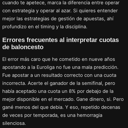
cuando te apetece, marca la diferencia entre operar
con estrategia y operar al azar. Si quieres entender
mejor las estrategias de gestión de apuestas, ahí
profundizo en el timing y la disciplina.
Errores frecuentes al interpretar cuotas
de baloncesto
El error más caro que he cometido en nueve años
apostando a la Euroliga no fue una mala predicción.
Fue apostar a un resultado correcto con una cuota
incorrecta. Acerte el ganador de la semifinal, pero
había aceptado una cuota un 8% por debajo de la
mejor disponible en el mercado. Gane dinero, si. Pero
gané menos del que debia. Y eso, repetido decenas
de veces por temporada, es una hemorragia
silenciosa.