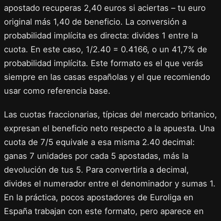
apostado recuperas 2,40 euros si aciertas – tu euro
original más 1,40 de beneficio. La conversión a
probabilidad implícita es directa: divides 1 entre la
cuota. En este caso, 1/2.40 = 0.4166, o un 41,7% de
probabilidad implícita. Este formato es el que verás
siempre en las casas españolas y el que recomiendo
usar como referencia base.
Las cuotas fraccionarias, típicas del mercado britanico,
expresan el beneficio neto respecto a la apuesta. Una
cuota de 7/5 equivale a esa misma 2.40 decimal:
ganas 7 unidades por cada 5 apostadas, más la
devolución de tus 5. Para convertirla a decimal,
divides el numerador entre el denominador y sumas 1.
En la práctica, pocos apostadores de Euroliga en
España trabajan con este formato, pero aparece en