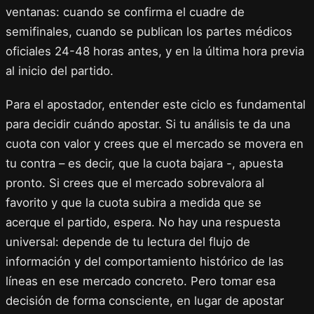
ventanas: cuando se confirma el cuadre de
semifinales, cuando se publican los partes médicos
oficiales 24-48 horas antes, y en la última hora previa
al inicio del partido.
Para el apostador, entender este ciclo es fundamental
para decidir cuándo apostar. Si tu análisis te da una
cuota con valor y crees que el mercado se movera en
tu contra – es decir, que la cuota bajara -, apuesta
pronto. Si crees que el mercado sobrevalora al
favorito y que la cuota subira a medida que se
acerque el partido, espera. No hay una respuesta
universal: depende de tu lectura del flujo de
información y del comportamiento histórico de las
líneas en ese mercado concreto. Pero tomar esa
decisión de forma consciente, en lugar de apostar