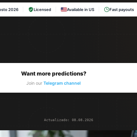
osto 2026
Licensed
Available in US
Fast payouts
Want more predictions?
Join our
Telegram channel
Actualizado: 08.08.2026