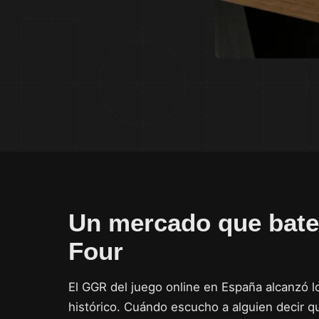
Un mercado que bate 
Four
El GGR del juego online en España alcanzó l
histórico. Cuándo escucho a alguien decir q