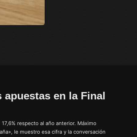
 apuestas en la Final
 17,6% respecto al año anterior. Máximo
ña», le muestro esa cifra y la conversación