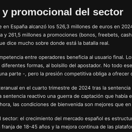
a y promocional del sector
ne en España alcanzó los 526,3 millones de euros en 202
ecta y 261,5 millones a promociones (bonos, freebets, ca
ue dice mucho sobre donde está la batalla real.
mpetencia entre operadores beneficia al usuario final. L
diferentes formas, al bolsillo del apostador. No todo ese
na parte -, pero la presión competitiva obliga a ofrecer
nteranual en el cuarto trimestre de 2024 tras la sentenci
a sentencia reactivo una guerra de captación que había 
ahora, las condiciones de bienvenida son mejores que 
ector: el crecimiento del mercado español es estructural,
a franja de 18-45 años y la mejora continua de las plata