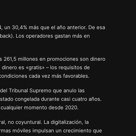
4, un 30,4% más que el año anterior. De esa
shback). Los operadores gastan más en
os 261,5 millones en promociones son dinero
 dinero es «gratis» – los requisitos de
 condiciones cada vez más favorables.
a del Tribunal Supremo que anulo las
estado congelada durante casi cuatro años.
en cualquier momento desde 2020.
 no coyuntural. La digitalización, la
formas móviles impulsan un crecimiento que