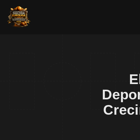
E
Depor
Creci